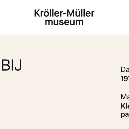
Laden...
BIJ
1
Kleurenfoto's; chromogene op PE
pa