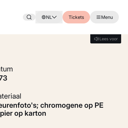
NL
Tickets
Menu
Lees voor
Lees voor
Datum
973
Materiaal
pier op karton