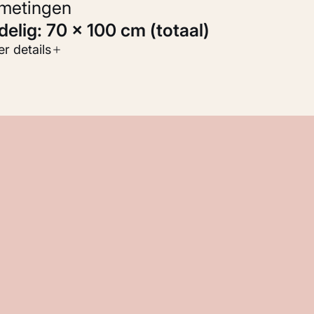
fmetingen
-delig: 70 × 100 cm (totaal)
oort werk
r details
otografie
nventarisnummer
M 121.498