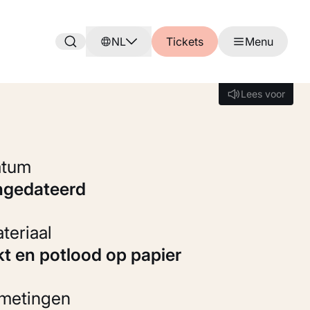
NL
Tickets
Menu
Lees voor
Lees voor
Datum
ongedateerd
Materiaal
nkt en potlood op papier
fmetingen