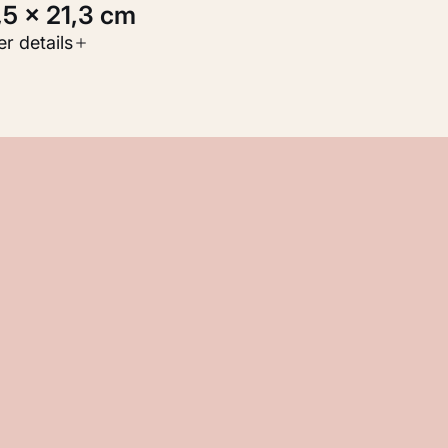
4,5 × 21,3 cm
oort werk
r details
Werken op papier
nventarisnummer
KM 104.928