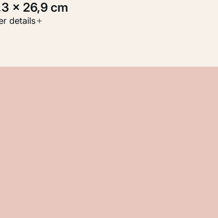
8,3 × 26,9 cm
oort werk
r details
Werken op papier
nventarisnummer
KM 104.548