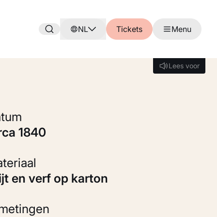
NL
Tickets
Menu
Lees voor
Lees voor
Datum
irca 1840
Materiaal
rijt en verf op karton
fmetingen