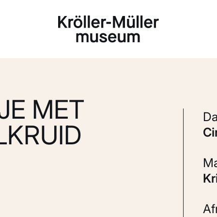
Laden...
JE MET
LKRUID
c
K
A