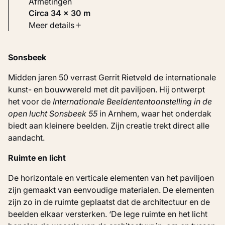
Afmetingen
Circa 34 × 30 m
Soort werk
Meer details
Architectuur
Sonsbeek
Inventarisnummer
KM 127.527
Midden jaren 50 verrast Gerrit Rietveld de internationale
kunst- en bouwwereld met dit paviljoen. Hij ontwerpt
het voor de
Internationale Beeldententoonstelling in de
open lucht Sonsbeek 55
in Arnhem, waar het onderdak
biedt aan kleinere beelden. Zijn creatie trekt direct alle
aandacht.
Ruimte en licht
De horizontale en verticale elementen van het paviljoen
zijn gemaakt van eenvoudige materialen. De elementen
zijn zo in de ruimte geplaatst dat de architectuur en de
beelden elkaar versterken. ‘De lege ruimte en het licht