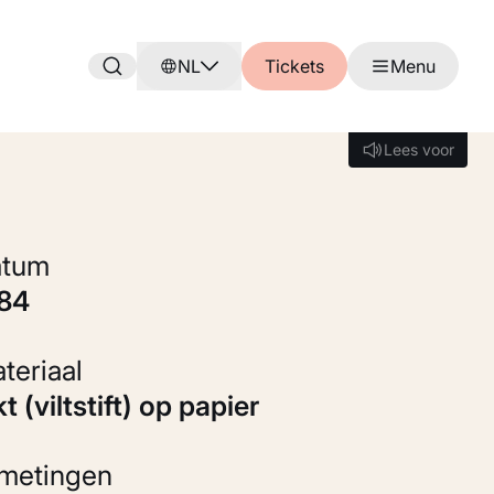
NL
Tickets
Menu
Lees voor
Lees voor
Datum
984
Materiaal
kt (viltstift) op papier
fmetingen