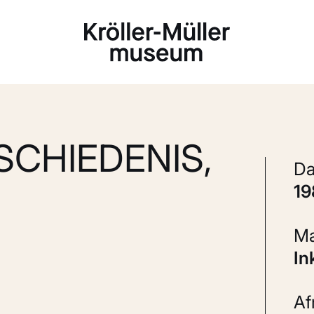
Laden...
ESCHIEDENIS,
1
In
A