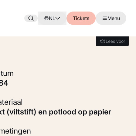
NL
Tickets
Menu
Lees voor
Lees voor
Datum
984
Materiaal
kt (viltstift) en potlood op papier
fmetingen