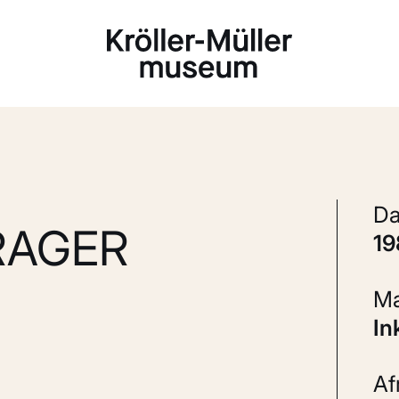
Laden...
RAGER
1
In
A