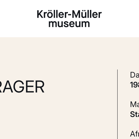
Laden...
RAGER
1
S
A