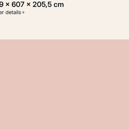
39 × 607 × 205,5 cm
oort werk
r details
eelden
nventarisnummer
M 127.873