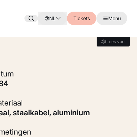
NL
Tickets
Menu
Lees voor
Lees voor
Datum
984
Materiaal
taal, staalkabel, aluminium
fmetingen