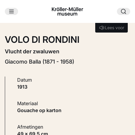
Ga naar hoofdinhoud
Laden...
Lees voor
Lees voor
VOLO DI RONDINI
Vlucht der zwaluwen
Giacomo Balla (1871 - 1958)
Datum
1913
Materiaal
Gouache op karton
Afmetingen
49 × 69,5 cm