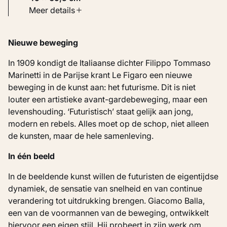
Soort werk
Meer details
Werken op papier
Nieuwe beweging
Inventarisnummer
KM 110.045
In 1909 kondigt de Italiaanse dichter Filippo Tommaso
Marinetti in de Parijse krant Le Figaro een nieuwe
beweging in de kunst aan: het futurisme. Dit is niet
Bron
louter een artistieke avant-gardebeweging, maar een
Verworven met steun van de Vereniging
levenshouding. ‘Futuristisch’ staat gelijk aan jong,
Rembrandt
modern en rebels. Alles moet op de schop, niet alleen
de kunsten, maar de hele samenleving.
In één beeld
In de beeldende kunst willen de futuristen de eigentijdse
dynamiek, de sensatie van snelheid en van continue
verandering tot uitdrukking brengen. Giacomo Balla,
een van de voormannen van de beweging, ontwikkelt
hiervoor een eigen stijl. Hij probeert in zijn werk om