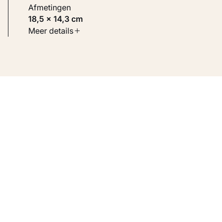
Afmetingen
18,5 × 14,3 cm
Soort werk
Meer details
Werken op papier
Inventarisnummer
KM 100.373