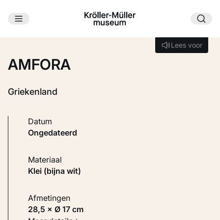
Ga naar hoofdinhoud
Laden...
Lees voor
Lees voor
AMFORA
Griekenland
Datum
ongedateerd
Materiaal
Klei (bijna wit)
Afmetingen
28,5 × Ø 17 cm