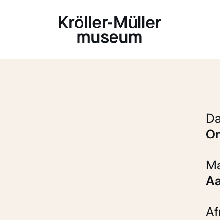
Laden...
A