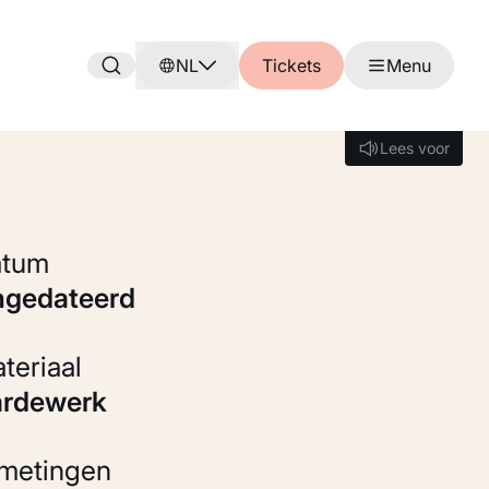
NL
Tickets
Menu
Lees voor
Lees voor
Datum
ongedateerd
Materiaal
Aardewerk
fmetingen