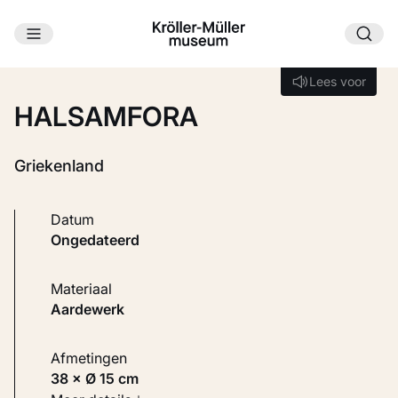
Ga naar hoofdinhoud
Laden...
Lees voor
Lees voor
HALSAMFORA
Griekenland
Datum
ongedateerd
Materiaal
Aardewerk
Afmetingen
38 × Ø 15 cm