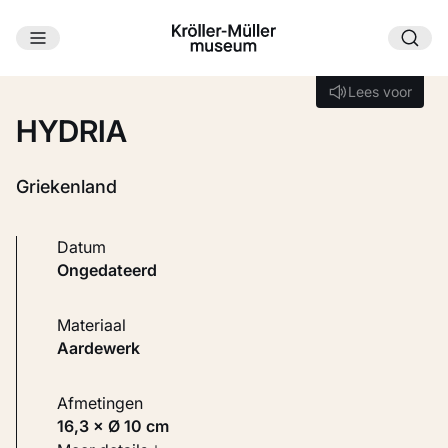
Ga naar hoofdinhoud
Laden...
Lees voor
Lees voor
HYDRIA
Griekenland
Datum
ongedateerd
Materiaal
Aardewerk
Afmetingen
16,3 × Ø 10 cm