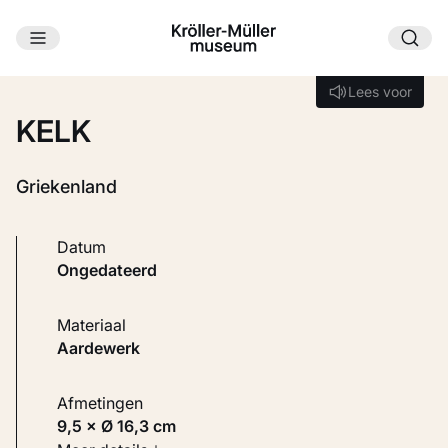
Ga naar hoofdinhoud
Laden...
Lees voor
Lees voor
KELK
Griekenland
Datum
ongedateerd
Materiaal
Aardewerk
Afmetingen
9,5 × Ø 16,3 cm