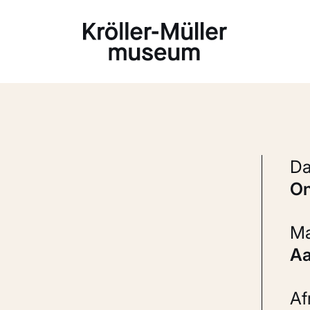
Laden...
A