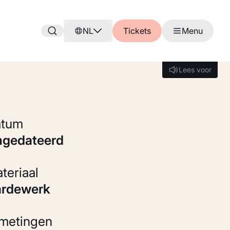
NL
Tickets
Menu
Lees voor
Lees voor
Datum
ongedateerd
Materiaal
Aardewerk
fmetingen