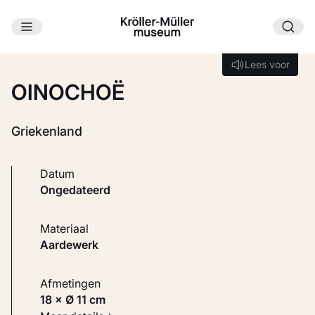
Ga naar hoofdinhoud
Laden...
Lees voor
Lees voor
OINOCHOË
Griekenland
Datum
ongedateerd
Materiaal
Aardewerk
Afmetingen
18 × Ø 11 cm