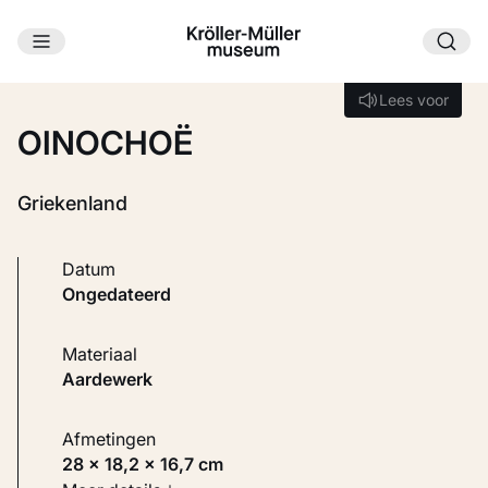
Ga naar hoofdinhoud
Laden...
Lees voor
Lees voor
OINOCHOË
Griekenland
Datum
ongedateerd
Materiaal
Aardewerk
Afmetingen
28 × 18,2 × 16,7 cm