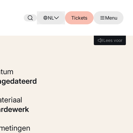
NL
Tickets
Menu
Lees voor
Lees voor
Datum
ongedateerd
Materiaal
Aardewerk
fmetingen