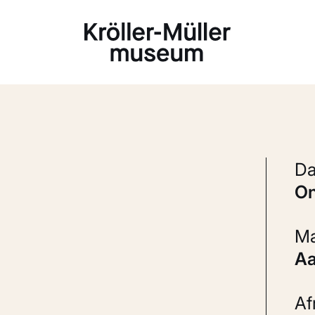
Laden...
A