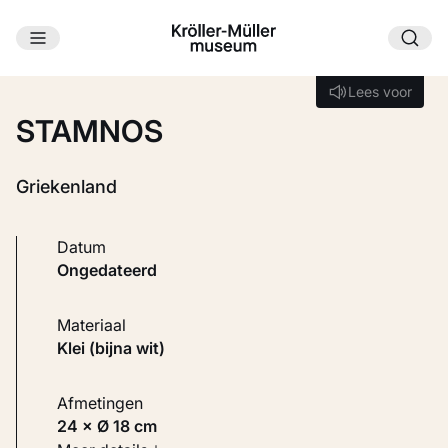
Ga naar hoofdinhoud
Laden...
Lees voor
Lees voor
STAMNOS
Griekenland
Datum
ongedateerd
Materiaal
Klei (bijna wit)
Afmetingen
24 × Ø 18 cm