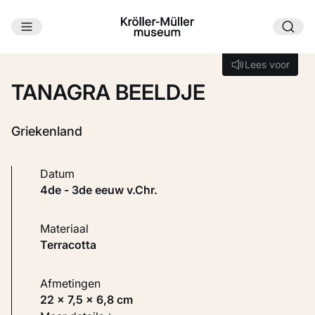
Ga naar hoofdinhoud
Laden...
Lees voor
Lees voor
TANAGRA BEELDJE
Griekenland
Datum
4de - 3de eeuw v.Chr.
Materiaal
Terracotta
Afmetingen
22 × 7,5 × 6,8 cm