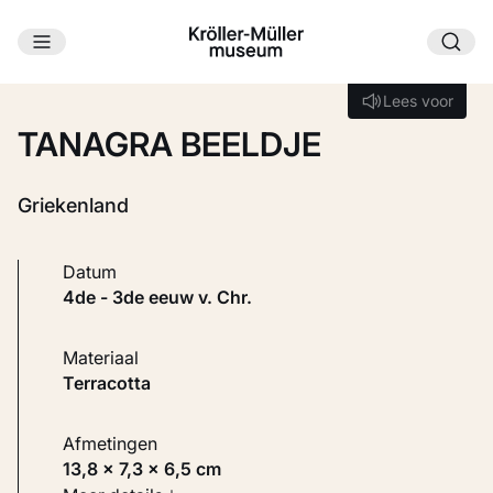
Ga naar hoofdinhoud
Laden...
Lees voor
Lees voor
TANAGRA BEELDJE
Griekenland
Datum
4de - 3de eeuw v. Chr.
Materiaal
Terracotta
Afmetingen
13,8 × 7,3 × 6,5 cm