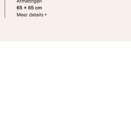
Afmetingen
65 × 65 cm
Soort werk
Meer details
Werken op papier
Inventarisnummer
KM 102.416-16