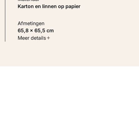
Karton en linnen op papier
Afmetingen
65,8 × 65,5 cm
Soort werk
Meer details
Werken op papier
Inventarisnummer
KM 102.416-1