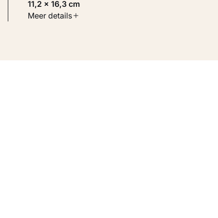
11,2 × 16,3 cm
Soort werk
Meer details
Werken op papier
Inventarisnummer
KM 101.479