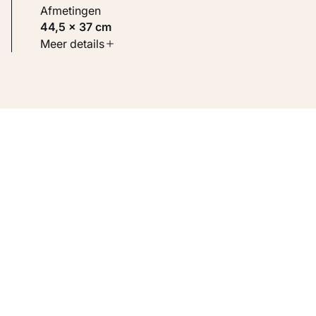
Afmetingen
44,5 × 37 cm
Soort werk
Meer details
Schilderijen
Inventarisnummer
KM 106.546