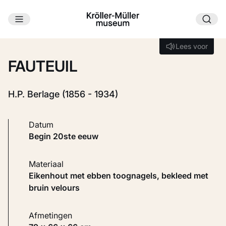
Ga naar hoofdinhoud
Laden...
Lees voor
Lees voor
FAUTEUIL
H.P. Berlage (1856 - 1934)
Datum
begin 20ste eeuw
Materiaal
Eikenhout met ebben toognagels, bekleed met
bruin velours
Afmetingen