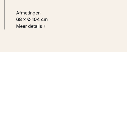
Afmetingen
68 × Ø 104 cm
Soort werk
Meer details
Toegepaste kunst
Inventarisnummer
KM 119.093