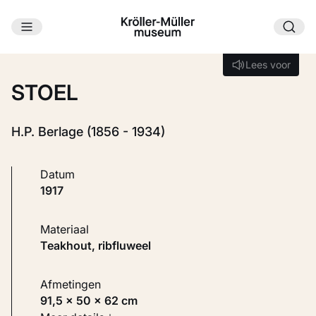
Ga naar hoofdinhoud
Laden...
Lees voor
Lees voor
STOEL
H.P. Berlage (1856 - 1934)
Datum
1917
Materiaal
Teakhout, ribfluweel
Afmetingen
91,5 × 50 × 62 cm