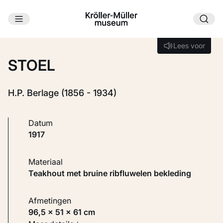
Ga naar hoofdinhoud
Laden...
Lees voor
Lees voor
STOEL
H.P. Berlage (1856 - 1934)
Datum
1917
Materiaal
Teakhout met bruine ribfluwelen bekleding
Afmetingen
96,5 × 51 × 61 cm