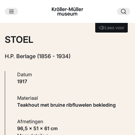
Ga naar hoofdinhoud
Laden...
Lees voor
Lees voor
STOEL
H.P. Berlage (1856 - 1934)
Datum
1917
Materiaal
Teakhout met bruine ribfluwelen bekleding
Afmetingen
96,5 × 51 × 61 cm