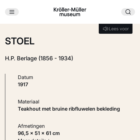
Ga naar hoofdinhoud
Laden...
Lees voor
Lees voor
STOEL
H.P. Berlage (1856 - 1934)
Datum
1917
Materiaal
Teakhout met bruine ribfluwelen bekleding
Afmetingen
96,5 × 51 × 61 cm