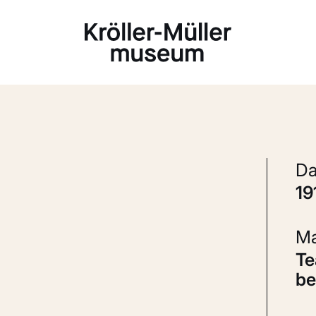
Laden...
1
Teakhout met bruine ribfluwelen
be