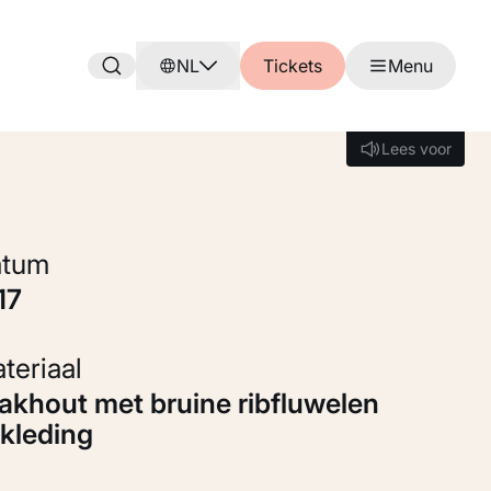
NL
Tickets
Menu
Lees voor
Lees voor
Datum
917
Materiaal
kleding