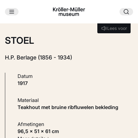
Ga naar hoofdinhoud
Laden...
Lees voor
Lees voor
STOEL
H.P. Berlage (1856 - 1934)
Datum
1917
Materiaal
Teakhout met bruine ribfluwelen bekleding
Afmetingen
96,5 × 51 × 61 cm