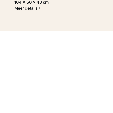
104 × 50 × 48 cm
Soort werk
Meer details
Toegepaste kunst
Inventarisnummer
KM 124.541