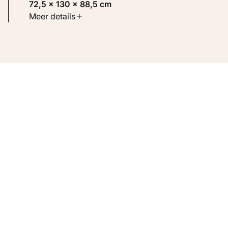
72,5 × 130 × 88,5 cm
Soort werk
Meer details
Toegepaste kunst
Inventarisnummer
KM 112.347