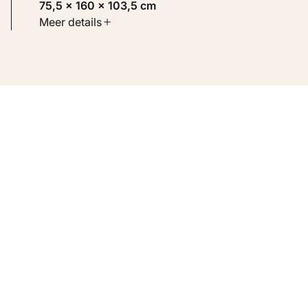
75,5 × 160 × 103,5 cm
Soort werk
Meer details
Toegepaste kunst
Inventarisnummer
KM 116.343