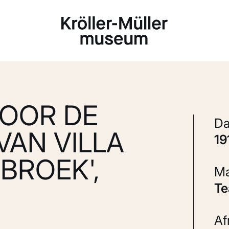
Laden...
VOOR DE
AN VILLA
1
BROEK',
T
A