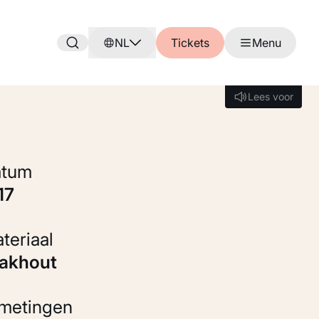
NL
Tickets
Menu
Lees voor
Lees voor
Datum
917
Materiaal
eakhout
fmetingen