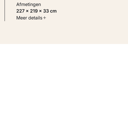
Afmetingen
227 × 219 × 33 cm
Soort werk
Meer details
Toegepaste kunst
Inventarisnummer
KM 129.167