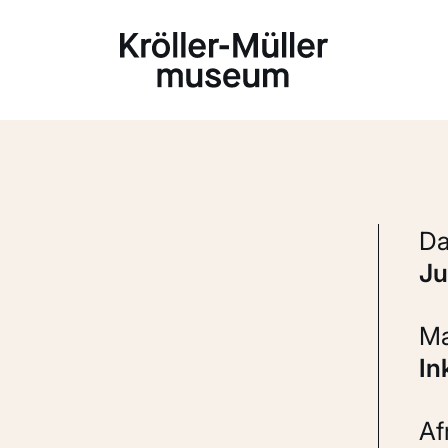
Laden...
j
I
A