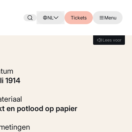
NL
Tickets
Menu
Lees voor
Lees voor
Datum
uli 1914
Materiaal
nkt en potlood op papier
fmetingen