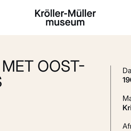
Laden...
 MET OOST-
S
1
K
A