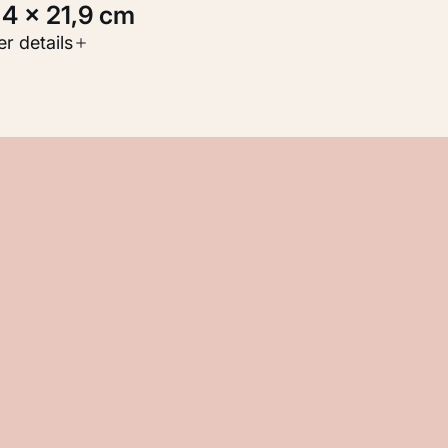
9,4 × 21,9 cm
oort werk
r details
Werken op papier
nventarisnummer
M 101.392