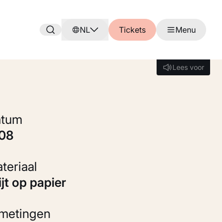
NL
Tickets
Menu
Lees voor
Lees voor
Datum
908
Materiaal
rijt op papier
fmetingen