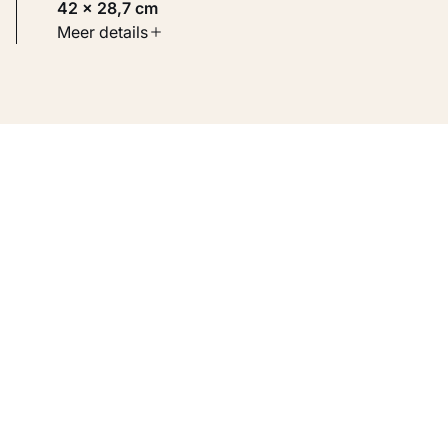
42 × 28,7 cm
Soort werk
Meer details
Werken op papier
Inventarisnummer
KM 107.391