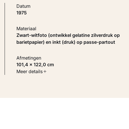
Datum
1975
Materiaal
Zwart-witfoto (ontwikkel gelatine zilverdruk op
barietpapier) en inkt (druk) op passe-partout
Afmetingen
101,4 × 122,0 cm
Soort werk
Meer details
Fotografie
Inventarisnummer
KM 107.860
Bron
Voorheen collectie Visser