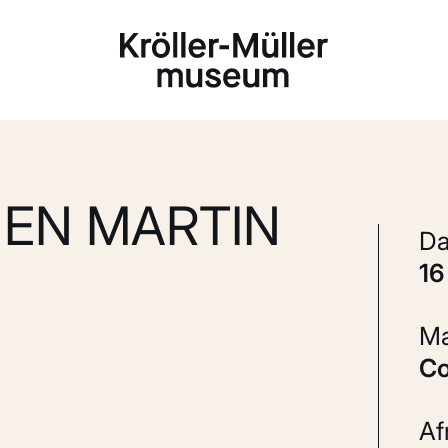
Laden...
 EN MARTIN
1
C
A