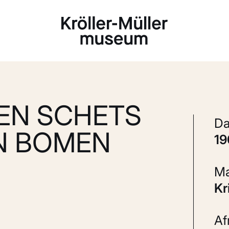
Laden...
EN SCHETS
N BOMEN
1
K
A