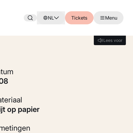
NL
Tickets
Menu
Lees voor
Lees voor
Datum
908
Materiaal
rijt op papier
fmetingen