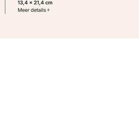
13,4 × 21,4 cm
Soort werk
Meer details
Werken op papier
Inventarisnummer
KM 103.578