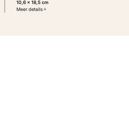
10,6 × 18,5 cm
Soort werk
Meer details
Werken op papier
Inventarisnummer
KM 109.094