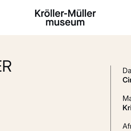
Laden...
ER
c
K
A