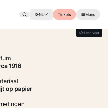
NL
Tickets
Menu
Lees voor
Lees voor
Datum
irca 1916
Materiaal
rijt op papier
fmetingen