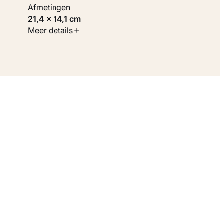
Afmetingen
21,4 × 14,1 cm
Soort werk
Meer details
Werken op papier
Inventarisnummer
KM 109.338 VERSO