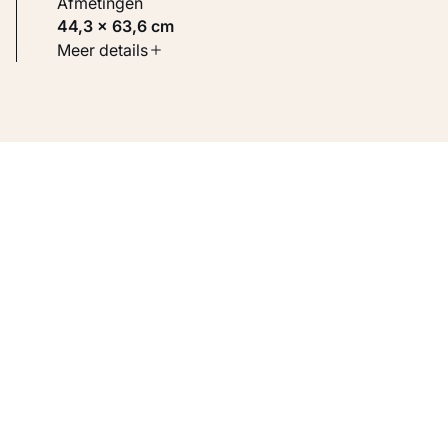
Afmetingen
44,3 × 63,6 cm
Soort werk
Meer details
Werken op papier
Inventarisnummer
KM 101.756