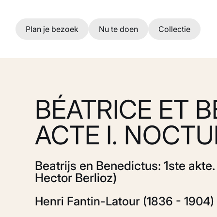
Ga naar hoofdinhoud
Plan je bezoek
Nu te doen
Collectie
BÉATRICE ET B
ACTE I. NOCT
Beatrijs en Benedictus: 1ste akte.
Hector Berlioz)
Henri Fantin-Latour (1836 - 1904)