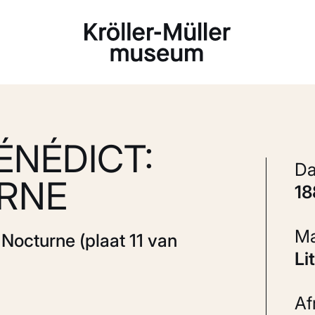
Laden...
ÉNÉDICT:
URNE
1
 Nocturne (plaat 11 van
L
A