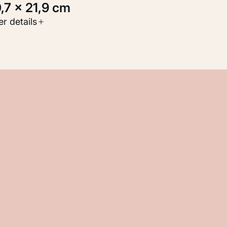
0,7 × 21,9 cm
oort werk
r details
Werken op papier
nventarisnummer
KM 104.260