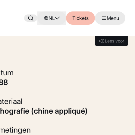
NL
Tickets
Menu
Lees voor
Lees voor
Datum
888
Materiaal
ithografie (chine appliqué)
fmetingen